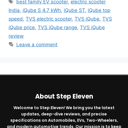
Tags
best family EV scooter
,
electric scooter
India
,
iQube S 4.7 kWh
,
iQube ST
,
iQube top
speed
,
TVS electric scooter
,
TVS iQube
,
TVS
iQube price
,
TVS iQube range
,
TVS iQube
review
Leave a comment
About Step Eleven
Welcome to Step Eleven! We bring you the latest
updates, deep-dive reviews, and precise
specifications on Automobiles, EVs, Two-Wheelers,
and modern automotive trends. Our mission is to keep