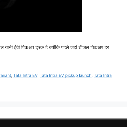
हीकल यानी ईवी पिकअप ट्रक है क्योंकि पहले जहां डीजल पिकअप हर
variant
,
Tata Intra EV
,
Tata Intra EV pickup launch
,
Tata Intra