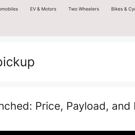
omobiles
EV & Motors
Two Wheelers
Bikes & Cy
pickup
nched: Price, Payload, and