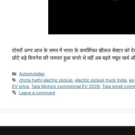
दोस्तों अगर आज के समय में भारत के कमर्शियल व्हीकल सेक्टर को दे
छोटे बड़े बिजनेस की जरूरत हुआ करते थे वहीं अब बढ़ते फ्यूल खर्च
Categories
Automobiles
Tags
chota hathi electric pickup
,
electric pickup truck India
,
ex
EV price
,
Tata Motors commercial EV 2026
,
Tata small comm
Leave a comment