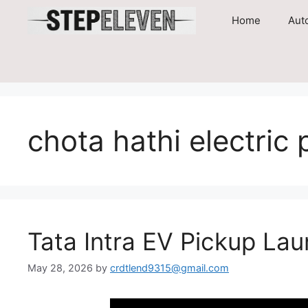
Skip
Home
Aut
to
content
chota hathi electric 
Tata Intra EV Pickup Lau
May 28, 2026
by
crdtlend9315@gmail.com