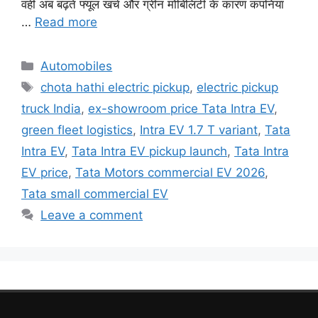
वहीं अब बढ़ते फ्यूल खर्च और ग्रीन मोबिलिटी के कारण कंपनियां
…
Read more
Categories
Automobiles
Tags
chota hathi electric pickup
,
electric pickup
truck India
,
ex-showroom price Tata Intra EV
,
green fleet logistics
,
Intra EV 1.7 T variant
,
Tata
Intra EV
,
Tata Intra EV pickup launch
,
Tata Intra
EV price
,
Tata Motors commercial EV 2026
,
Tata small commercial EV
Leave a comment